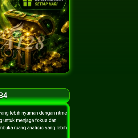
34
yang lebih nyaman dengan ritme
ng untuk menjaga fokus dan
embuka ruang analisis yang lebih