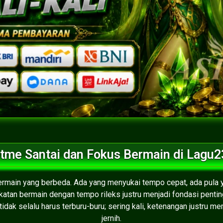
itme Santai dan Fokus Bermain di Lagu2
ermain yang berbeda. Ada yang menyukai tempo cepat, ada pula 
katan bermain dengan tempo rileks justru menjadi fondasi penti
idak selalu harus terburu-buru; sering kali, ketenangan justru m
jernih.