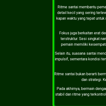
Ritme santai membantu pemain
detail kecil yang sering ter
kapan waktu yang tepat untuk m
Fokus juga berkaitan erat d
terstruktur. Sesi singkat na
pemain memiliki kesempata
Selain itu, suasana santai me
impulsif, sementara kondisi t
Ritme santai bukan berarti ber
dan strategi. K
Pada akhirnya, bermain deng
stabil dan ritme yang terkont