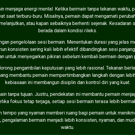
 menjaga energi mental. Ketika bermain tanpa tekanan waktu, p
lewat saat terburu-buru. Misalnya, pemain dapat mengamati perub
elanjutkan, atau kapan sebaiknya berhenti sejenak. Kesadaran se
berada dalam kondisi rileks.
engan pengelolaan sesi bermain. Menentukan durasi yang jelas me
mun konsisten sering kali lebih efektif dibandingkan sesi panjang
n untuk menyegarkan pikiran sebelum kembali bermain dengan pe
ndorong pengambilan keputusan yang lebih rasional. Tekanan ber
enang membantu pemain mempertimbangkan langkah dengan lebih
kebiasaan ini membangun disiplin dan kontrol diri yang kuat.
main tanpa tujuan. Justru, pendekatan ini membantu pemain menj
etika fokus tetap terjaga, setiap sesi bermain terasa lebih berma
an tempo yang nyaman memberi ruang bagi pemain untuk menikma
rol, pengalaman bermain menjadi lebih konsisten, nyaman, dan mu
waktu.