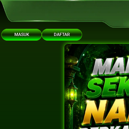
MASUK
DAFTAR