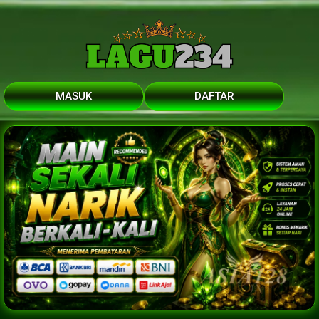
MASUK
DAFTAR