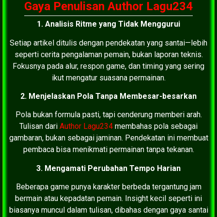
Gaya Penulisan Author Lagu234
1. Analisis Ritme yang Tidak Menggurui
Setiap artikel ditulis dengan pendekatan yang santai—lebih
seperti cerita pengalaman pemain, bukan laporan teknis.
Fokusnya pada alur, respon game, dan timing yang sering
ikut mengatur suasana permainan.
2. Menjelaskan Pola Tanpa Membesar-besarkan
Pola bukan formula pasti, tapi cenderung memberi arah.
Tulisan dari
Author Lagu234
membahas pola sebagai
gambaran, bukan sebagai jaminan. Pendekatan ini membuat
pembaca bisa menikmati permainan tanpa tekanan.
3. Mengamati Perubahan Tempo Harian
Beberapa game punya karakter berbeda tergantung jam
bermain atau kepadatan pemain. Insight kecil seperti ini
biasanya muncul dalam tulisan, dibahas dengan gaya santai