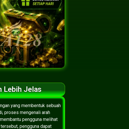
 Lebih Jelas
erungan yang membentuk sebuah
i, proses mengenali arah
 membantu pengguna melihat
 tersebut, pengguna dapat