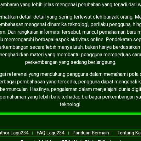
mbaran yang lebih jelas mengenai perubahan yang terjadi dari w
atikan detail-detail yang sering terlewat oleh banyak orang. Me
mbahasan mengenai dinamika teknologi, perilaku pengguna, hingg
rn. Dari rangkaian informasi tersebut, muncul pemahaman baru 
lu memengaruhi berbagai aspek aktivitas online. Pendekatan sep
erkembangan secara lebih menyeluruh, bukan hanya berdasarkan
menghadirkan materi yang membantu pengguna memperluas cara
perkembangan yang sedang berlangsung.
ai referensi yang mendukung pengguna dalam memahami pola da
rbagai pembahasan yang tersedia, pengguna dapat mengenali k
s bermunculan. Hasilnya, pengalaman dalam menjelajahi dunia digit
pemahaman yang lebih baik terhadap berbagai perkembangan 
teknologi.
thor Lagu234
FAQ Lagu234
Panduan Bermain
Tentang Ka