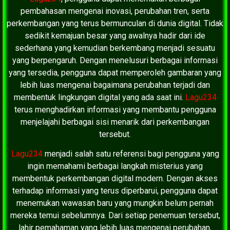
pembahasan mengenai inovasi, perubahan tren, serta
perkembangan yang terus bermunculan di dunia digital. Tidak
sedikit kemajuan besar yang awalnya hadir dari ide
sederhana yang kemudian berkembang menjadi sesuatu
yang berpengaruh. Dengan menelusuri berbagai informasi
yang tersedia, pengguna dapat memperoleh gambaran yang
lebih luas mengenai bagaimana perubahan terjadi dan
membentuk lingkungan digital yang ada saat ini.
Lagu234
terus menghadirkan informasi yang membantu pengguna
menjelajahi berbagai sisi menarik dari perkembangan
tersebut.
Lagu234
menjadi salah satu referensi bagi pengguna yang
ingin memahami berbagai langkah misterius yang
membentuk perkembangan digital modern. Dengan akses
terhadap informasi yang terus diperbarui, pengguna dapat
menemukan wawasan baru yang mungkin belum pernah
mereka temui sebelumnya. Dari setiap penemuan tersebut,
lahir pemahaman yang lebih luas mengenai perubahan,