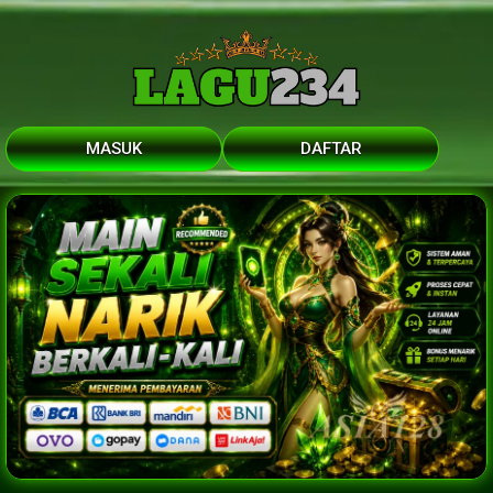
MASUK
DAFTAR