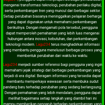
mengenai transformasi teknologi, perubahan perilaku digital,
serta perkembangan tren yang muncul dari berbagai sektor.
Setiap perubahan biasanya meninggalkan pelajaran berharga
yang dapat digunakan untuk memahami perkembangan
berikutnya. Dengan mengamati pola tersebut, pengguna
dapat memperoleh pemahaman yang lebih luas mengenai
hubungan antara inovasi, kebutuhan, dan perkembangan
teknologi modern.
Lagu234
terus menghadirkan informasi
yang membantu pengguna menelusuri berbagai proses yang
membentuk perubahan dari waktu ke waktu.
Lagu234
menjadi sumber referensi bagi pengguna yang ingin
memahami jejak strategi dari berbagai perkembangan yang
terjadi di era digital. Beragam informasi yang tersedia dapat
membantu memperkaya wawasan serta membuka sudut
pandang baru terhadap perubahan yang sedang berlangsung.
Dengan pemahaman yang lebih mendalam, pengguna dapat
melihat bagaimana setiap langkah yang diambil hari ini
mampu memberikan pengaruh terhadap perkembangan yang