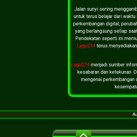
Jalan sunyi sering menggamb
untuk terus belajar dari waktu
perkembangan digital, perubah
yang berlangsung setiap saa
Pendekatan seperti ini mem
Lagu234
terus menyediakan
Lagu234
menjadi sumber infor
kesabaran dan ketekunan. D
mengenai perkembangan digi
kesempata
Au