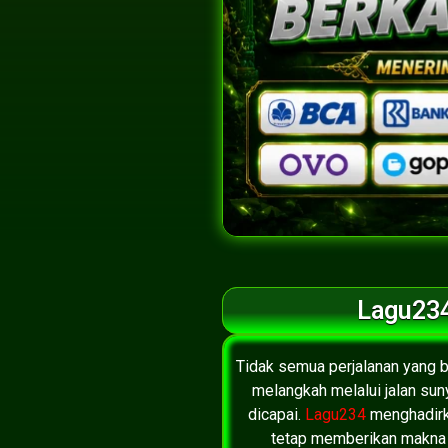
Lagu234
Tidak semua perjalanan yang b
melangkah melalui jalan sun
dicapai.
Lagu234
menghadirk
tetap memberikan makna d