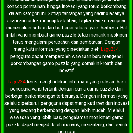
konsep permainan, hingga inovasi yang terus berkembang
dalam kategori ini. Setiap tantangan yang hadir biasanya
dirancang untuk menguji ketelitian, logika, dan kemampuan
menemukan solusi dari berbagai situasi yang berbeda. Hal
inilah yang membuat game puzzle tetap menarik meskipun
terus mengalami perubahan dan pembaruan. Dengan
mengikuti informasi yang disediakan oleh
Lagu234
,
pengguna dapat memperoleh wawasan baru mengenai
perkembangan game puzzle yang semakin kreatif dan
inovatif.
Lagu234
terus menghadirkan informasi yang relevan bagi
pengguna yang tertarik dengan dunia game puzzle dan
berbagai perkembangan terbarunya. Dengan informasi yang
selalu diperbarui, pengguna dapat mengikuti tren dan inovasi
yang sedang berkembang dengan lebih mudah. M elalui
wawasan yang lebih luas, pengalaman menikmati game
puzzle dapat menjadi lebih menarik, menantang, dan penuh
inspirasi.