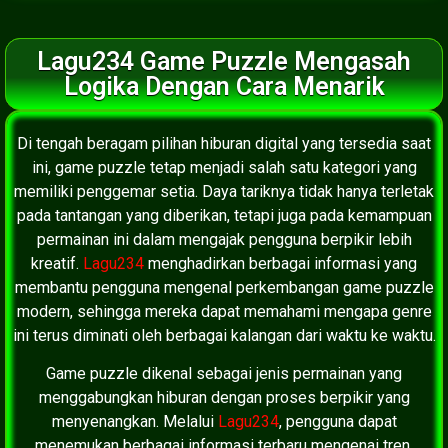
Lagu234 Game Puzzle Mengasah
Logika Dengan Cara Menarik
Di tengah beragam pilihan hiburan digital yang tersedia saat
ini, game puzzle tetap menjadi salah satu kategori yang
memiliki penggemar setia. Daya tariknya tidak hanya terletak
pada tantangan yang diberikan, tetapi juga pada kemampuan
permainan ini dalam mengajak pengguna berpikir lebih
kreatif.
Lagu234
menghadirkan berbagai informasi yang
membantu pengguna mengenal perkembangan game puzzle
modern, sehingga mereka dapat memahami mengapa genre
ini terus diminati oleh berbagai kalangan dari waktu ke waktu.
Game puzzle dikenal sebagai jenis permainan yang
menggabungkan hiburan dengan proses berpikir yang
menyenangkan. Melalui
Lagu234
, pengguna dapat
menemukan berbagai informasi terbaru mengenai tren,