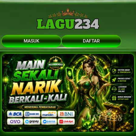
MASUK
DAFTAR