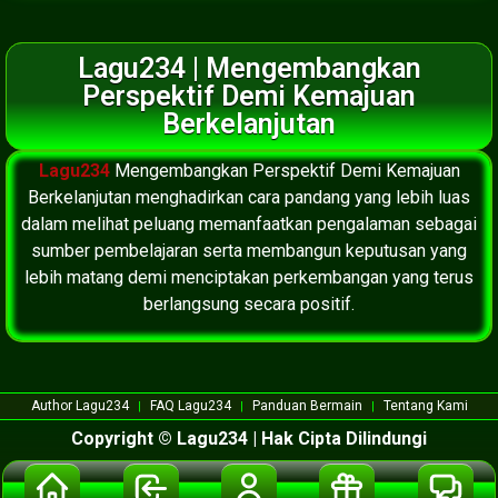
Lagu234 | Mengembangkan
Perspektif Demi Kemajuan
Berkelanjutan
Lagu234
Mengembangkan Perspektif Demi Kemajuan
Berkelanjutan menghadirkan cara pandang yang lebih luas
dalam melihat peluang memanfaatkan pengalaman sebagai
sumber pembelajaran serta membangun keputusan yang
lebih matang demi menciptakan perkembangan yang terus
berlangsung secara positif.
Author Lagu234
FAQ Lagu234
Panduan Bermain
Tentang Kami
Copyright © Lagu234 | Hak Cipta Dilindungi